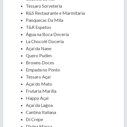
Tessaro Sorveteria
R&S Restaurante e Marmitaria
Panquecas Da Mila
T&R Espetos
Água na Boca Doceria
La Chocolê Doceria
Açaí da Nane
Quero Pudim
Browns Doces
Empada no Ponto
Tessaro Açaí
Açaí do Mato
Frutaria Marília
Happy Açai
Açaí da Lagoa
Cantina Italiana
Di Crepe
Divina Massa