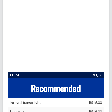
ITEM
PREÇO
Recommended
Integral frango light
R$16.00
Spot max
R$19.00