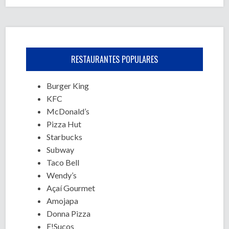
RESTAURANTES POPULARES
Burger King
KFC
McDonald’s
Pizza Hut
Starbucks
Subway
Taco Bell
Wendy’s
Açaí Gourmet
Amojapa
Donna Pizza
E!Sucos