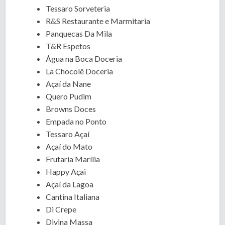
Tessaro Sorveteria
R&S Restaurante e Marmitaria
Panquecas Da Mila
T&R Espetos
Água na Boca Doceria
La Chocolê Doceria
Açaí da Nane
Quero Pudim
Browns Doces
Empada no Ponto
Tessaro Açaí
Açaí do Mato
Frutaria Marília
Happy Açai
Açaí da Lagoa
Cantina Italiana
Di Crepe
Divina Massa