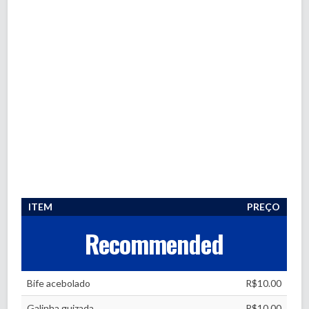
ITEM
PREÇO
Recommended
Bife acebolado
R$10.00
Galinha guizada
R$10.00