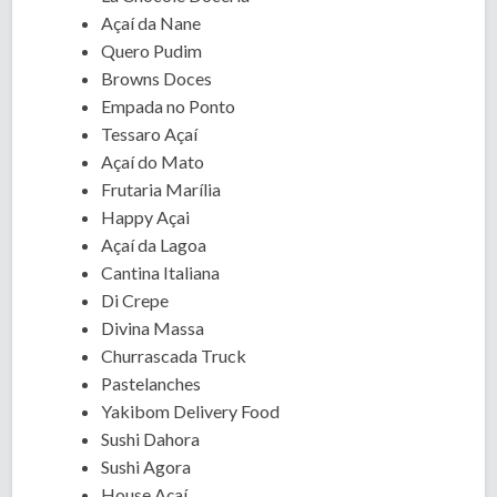
Açaí da Nane
Quero Pudim
Browns Doces
Empada no Ponto
Tessaro Açaí
Açaí do Mato
Frutaria Marília
Happy Açai
Açaí da Lagoa
Cantina Italiana
Di Crepe
Divina Massa
Churrascada Truck
Pastelanches
Yakibom Delivery Food
Sushi Dahora
Sushi Agora
House Açaí