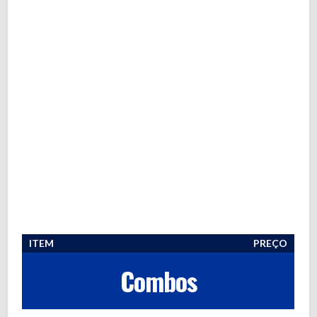
ITEM
PREÇO
Combos