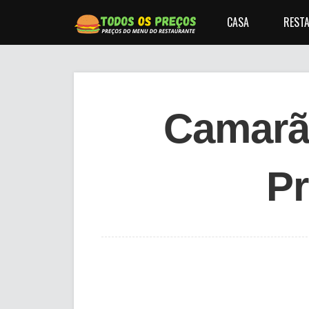
CASA
RESTA
Camarã
P