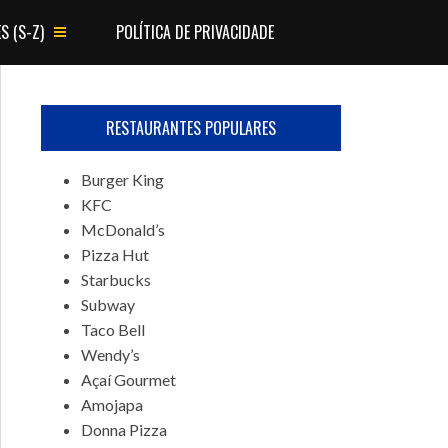
S (S-Z)
POLÍTICA DE PRIVACIDADE
RESTAURANTES POPULARES
Burger King
KFC
McDonald’s
Pizza Hut
Starbucks
Subway
Taco Bell
Wendy’s
Açaí Gourmet
Amojapa
Donna Pizza