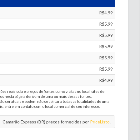
R$4.99
R$5.99
R$5.99
R$5.99
R$5.99
R$5.99
R$4.99
es reais sobre preços de fontes como visitas no local, sites de
dos nesta página derivam de uma ou mais dessas fontes.
 ser atuais e podem não se aplicar a todas as localidades de uma
s, entre em contato com o local comercial de seu interesse.
Camarão Express (BR) preços fornecidos por
PriceListo
.