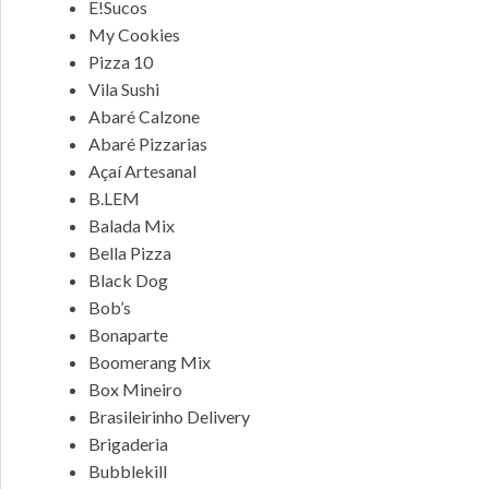
E!Sucos
My Cookies
Pizza 10
Vila Sushi
Abaré Calzone
Abaré Pizzarias
Açaí Artesanal
B.LEM
Balada Mix
Bella Pizza
Black Dog
Bob’s
Bonaparte
Boomerang Mix
Box Mineiro
Brasileirinho Delivery
Brigaderia
Bubblekill