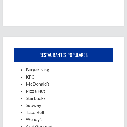
RESTAURANTES POPULARES
Burger King
KFC
McDonald’s
Pizza Hut
Starbucks
Subway
Taco Bell
Wendy’s
Açaí Gourmet