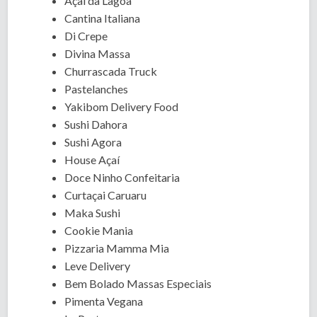
Açaí da Lagoa
Cantina Italiana
Di Crepe
Divina Massa
Churrascada Truck
Pastelanches
Yakibom Delivery Food
Sushi Dahora
Sushi Agora
House Açaí
Doce Ninho Confeitaria
Curtaçai Caruaru
Maka Sushi
Cookie Mania
Pizzaria Mamma Mia
Leve Delivery
Bem Bolado Massas Especiais
Pimenta Vegana