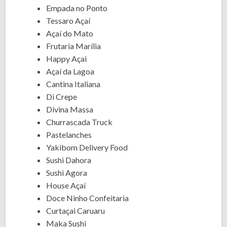
Empada no Ponto
Tessaro Açaí
Açaí do Mato
Frutaria Marília
Happy Açai
Açaí da Lagoa
Cantina Italiana
Di Crepe
Divina Massa
Churrascada Truck
Pastelanches
Yakibom Delivery Food
Sushi Dahora
Sushi Agora
House Açaí
Doce Ninho Confeitaria
Curtaçai Caruaru
Maka Sushi