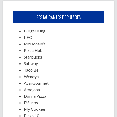
RESTAURANTES POPULARES
Burger King
KFC
McDonald’s
Pizza Hut
Starbucks
Subway
Taco Bell
Wendy’s
Açaí Gourmet
Amojapa
Donna Pizza
E!Sucos
My Cookies
Pizza 10