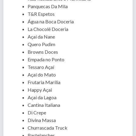
Panquecas Da Mila
T&R Espetos
Água na Boca Doceria
La Chocolê Doceria
Açaí da Nane
Quero Pudim
Browns Doces
Empada no Ponto
Tessaro Açaí
Açaí do Mato
Frutaria Marília
Happy Açai
Açaí da Lagoa
Cantina Italiana
Di Crepe
Divina Massa
Churrascada Truck
Pastelanches