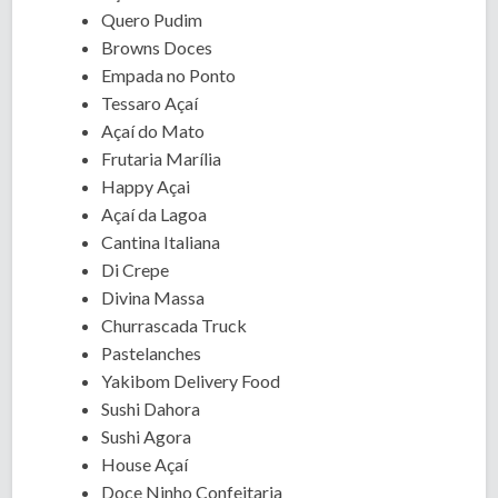
Quero Pudim
Browns Doces
Empada no Ponto
Tessaro Açaí
Açaí do Mato
Frutaria Marília
Happy Açai
Açaí da Lagoa
Cantina Italiana
Di Crepe
Divina Massa
Churrascada Truck
Pastelanches
Yakibom Delivery Food
Sushi Dahora
Sushi Agora
House Açaí
Doce Ninho Confeitaria