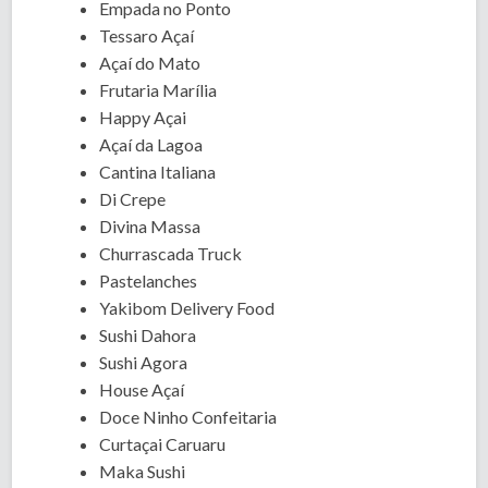
Empada no Ponto
Tessaro Açaí
Açaí do Mato
Frutaria Marília
Happy Açai
Açaí da Lagoa
Cantina Italiana
Di Crepe
Divina Massa
Churrascada Truck
Pastelanches
Yakibom Delivery Food
Sushi Dahora
Sushi Agora
House Açaí
Doce Ninho Confeitaria
Curtaçai Caruaru
Maka Sushi