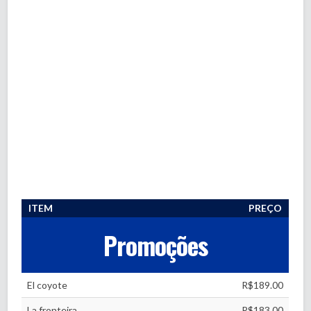
ITEM
PREÇO
Promoções
El coyote
R$189.00
La fronteira
R$183.00