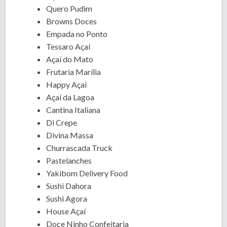
Quero Pudim
Browns Doces
Empada no Ponto
Tessaro Açaí
Açaí do Mato
Frutaria Marília
Happy Açai
Açaí da Lagoa
Cantina Italiana
Di Crepe
Divina Massa
Churrascada Truck
Pastelanches
Yakibom Delivery Food
Sushi Dahora
Sushi Agora
House Açaí
Doce Ninho Confeitaria