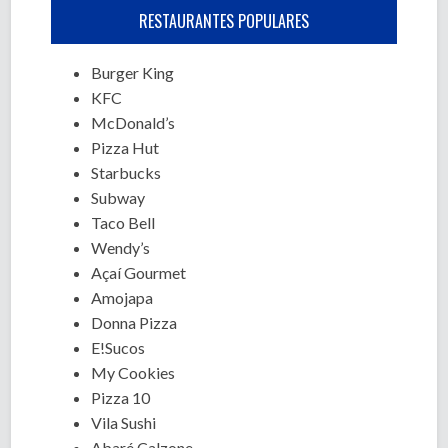
RESTAURANTES POPULARES
Burger King
KFC
McDonald’s
Pizza Hut
Starbucks
Subway
Taco Bell
Wendy’s
Açaí Gourmet
Amojapa
Donna Pizza
E!Sucos
My Cookies
Pizza 10
Vila Sushi
Abaré Calzone