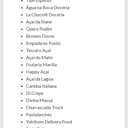
T&R Espetos
Água na Boca Doceria
La Chocolê Doceria
Açaí da Nane
Quero Pudim
Browns Doces
Empada no Ponto
Tessaro Açaí
Açaí do Mato
Frutaria Marília
Happy Açai
Açaí da Lagoa
Cantina Italiana
Di Crepe
Divina Massa
Churrascada Truck
Pastelanches
Yakibom Delivery Food