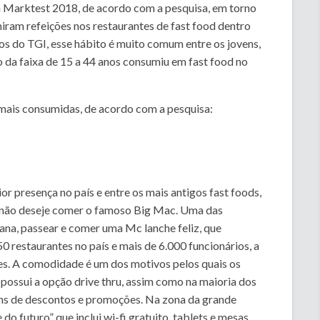
a Marktest 2018, de acordo com a pesquisa, em torno
ram refeições nos restaurantes de fast food dentro
os do TGI, esse hábito é muito comum entre os jovens,
 da faixa de 15 a 44 anos consumiu em fast food no
mais consumidas, de acordo com a pesquisa:
 presença no país e entre os mais antigos fast foods,
m não deseje comer o famoso Big Mac. Uma das
mana, passear e comer uma Mc lanche feliz, que
restaurantes no país e mais de 6.000 funcionários, a
tes. A comodidade é um dos motivos pelos quais os
possui a opção drive thru, assim como na maioria dos
ons de descontos e promoções. Na zona da grande
do futuro” que inclui wi-fi gratuito, tablets e mesas