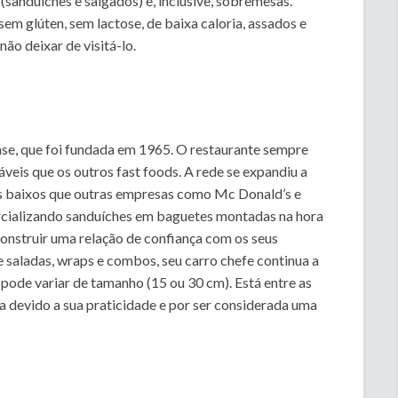
(sanduíches e salgados) e, inclusive, sobremesas.
 glúten, sem lactose, de baixa caloria, assados e
não deixar de visitá-lo.
se, que foi fundada em 1965. O restaurante sempre
veis que os outros fast foods. A rede se expandiu a
is baixos que outras empresas como Mc Donald’s e
rcializando sanduíches em baguetes montadas na hora
construir uma relação de confiança com os seus
 saladas, wraps e combos, seu carro chefe continua a
 pode variar de tamanho (15 ou 30 cm). Está entre as
ia devido a sua praticidade e por ser considerada uma