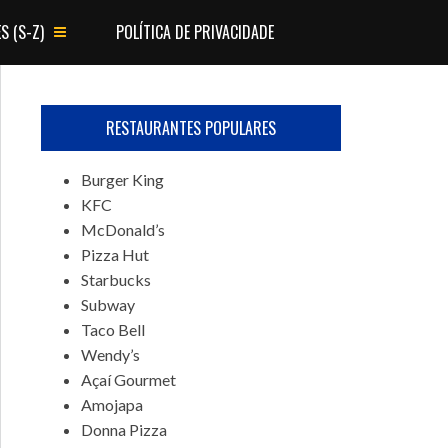
S (S-Z)
POLÍTICA DE PRIVACIDADE
RESTAURANTES POPULARES
Burger King
KFC
McDonald’s
Pizza Hut
Starbucks
Subway
Taco Bell
Wendy’s
Açaí Gourmet
Amojapa
Donna Pizza