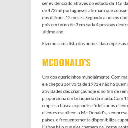
ser evidenciado através do estudo da TGI d
de 473 mil portugueses afirmam que consumi
dos últimos 12 meses. Segundo ainda os dad
pois em torno de 3 em cada 4 pessoas dentro
último ano.
Fizemos uma lista dos nomes das empresas 
MCDONALD’S
Um dos queridinhos mundialmente. Com maior
ele chegou por volta de 1991 e não há que
atividades das crianças hoje é, no fim de se
proporciona um brinquedo da moda. Com 150 
empresa busca expandir e fidelizar os clien
clientes escolhem o Mc Donald’s, a empresa 
países, e frequentemente disponibiliza cup
Lisboa há o que eles chamam de “restaurante 