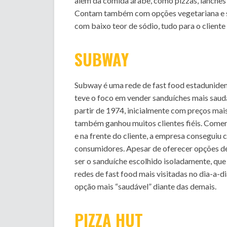
além da comida árabe, como pizzas, lanches 
Contam também com opções vegetariana e sem
com baixo teor de sódio, tudo para o cliente 
SUBWAY
Subway é uma rede de fast food estaduniden
teve o foco em vender sanduíches mais saudá
partir de 1974, inicialmente com preços ma
também ganhou muitos clientes fiéis. Come
e na frente do cliente, a empresa conseguiu 
consumidores. Apesar de oferecer opções de
ser o sanduíche escolhido isoladamente, que
redes de fast food mais visitadas no dia-a-d
opção mais “saudável” diante das demais.
PIZZA HUT