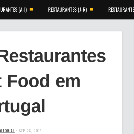
URANTES (A-I)
RESTAURANTES (J-R)
RESTAURANTE
Restaurantes
t Food em
rtugal
DITORIAL
•
SEP 28, 2019