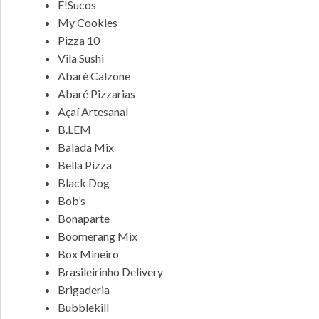
E!Sucos
My Cookies
Pizza 10
Vila Sushi
Abaré Calzone
Abaré Pizzarias
Açaí Artesanal
B.LEM
Balada Mix
Bella Pizza
Black Dog
Bob’s
Bonaparte
Boomerang Mix
Box Mineiro
Brasileirinho Delivery
Brigaderia
Bubblekill