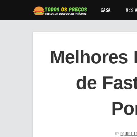
CASA
RESTA
Melhores 
de Fas
Po
BY
EQUIPE E