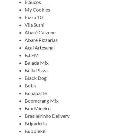
E!Sucos
My Cookies
Pizza 10
Vila Sushi
Abaré Calzone
Abaré Pizzarias
Açaí Artesanal
B.LEM
Balada Mix
Bella Pizza
Black Dog
Bob’s
Bonaparte
Boomerang Mix
Box Mineiro
Brasileirinho Delivery
Brigaderia
Bubblekill