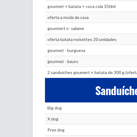
gourmet + batata + coca cola 350ml
oferta a moda da casa
gourmert x- salame
oferta batata noisettes 20 unidades
gourmet - burguesa
gourmet - bauru
2 sanduiches goumert + batata de 300 g (ofer
Sanduíche
Big dog
X dog
Prex dog