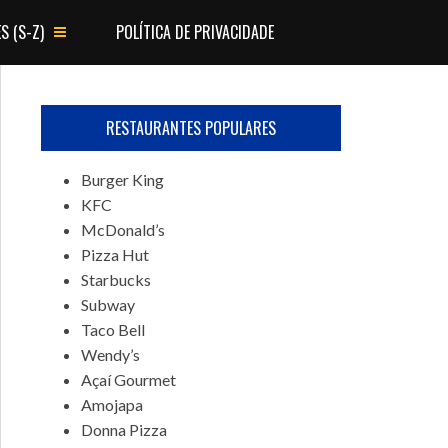
S (S-Z)
POLÍTICA DE PRIVACIDADE
RESTAURANTES POPULARES
Burger King
KFC
McDonald’s
Pizza Hut
Starbucks
Subway
Taco Bell
Wendy’s
Açaí Gourmet
Amojapa
Donna Pizza